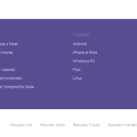
POBIERZ
cje o Viber
Android
m marek
iPhone & iPad
Windows PC
 i zasady
Mac
a prywatności
Linux
r Complaints Code
Rakuten Viki
Rakuten Kobo
Rakuten Travel
Rakuten Market