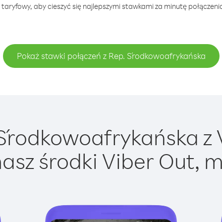
 taryfowy, aby cieszyć się najlepszymi stawkami za minutę połączen
Pokaż stawki połączeń z Rep. Środkowoafrykańska
Środkowoafrykańska z Vi
asz środki Viber Out, m