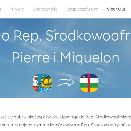
z
Funkcje
Społeczności
Bezpieczeństwo
Viber Out
o Rep. Środkowoafr
Pierre i Miquelon
szyć się dobrą jakością dźwięku, dzwoniąc do Rep. Środkowoafrykańsk
umerem stacjonarnym lub komórkowym w Rep. Środkowoafrykańska —