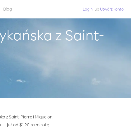
Blog
Login
lub
Utwórz konto
ykańska z Saint-
a z Saint-Pierre i Miquelon.
 już od $1.20 za minutę.