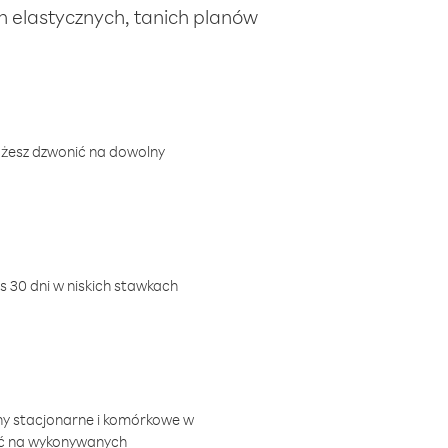
ch elastycznych, tanich planów
ożesz dzwonić na dowolny
 30 dni w niskich stawkach
ny stacjonarne i komórkowe w
ić na wykonywanych