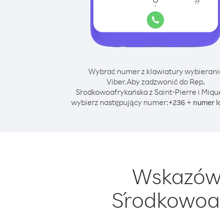
Wybrać numer z klawiatury wybierani
Viber.
Aby zadzwonić do Rep.
Środkowoafrykańska z Saint-Pierre i Miqu
wybierz następujący numer:
+
+
236
numer l
Wskazówk
Środkowoaf