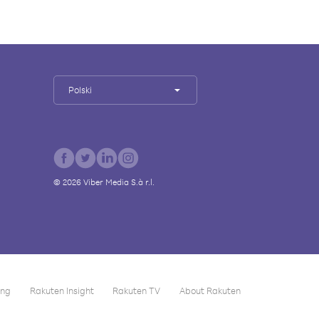
Polski
©
2026
Viber Media S.à r.l.
ing
Rakuten Insight
Rakuten TV
About Rakuten