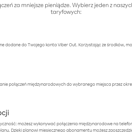
ączeń za mniejsze pieniądze. Wybierz jeden z naszy
taryfowych:
one dodane do Twojego konta Viber Out. Korzystając ze środków, m
anie połączeń międzynarodowych do wybranego miejsca przez okres
cji
tyczność: możesz wykonywać połączenia międzynarodowe na telefo
 planu. Dzięki planowi miesięcznego abonamentu możesz zaoszczędz