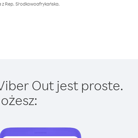
ia z Rep. Środkowoafrykańska.
ber Out jest proste.
ożesz: