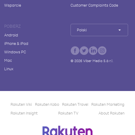
Wsparcie
Customer Complaints Code
POBIERZ
Polski
Android
iPhone & iPad
Windows PC
Mac
©
2026
Viber Media S.à r.l.
Linux
Rakuten Viki
Rakuten Kobo
Rakuten Travel
Rakuten Marketing
Rakuten Insight
Rakuten TV
About Rakuten