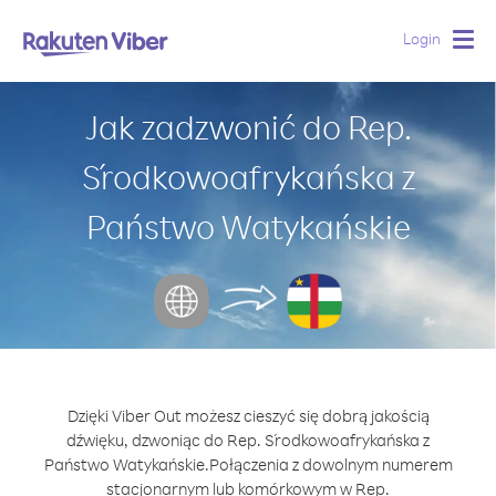
Login
Togg
navig
Jak zadzwonić do Rep.
Środkowoafrykańska z
Państwo Watykańskie
Dzięki Viber Out możesz cieszyć się dobrą jakością
dźwięku, dzwoniąc do Rep. Środkowoafrykańska z
Państwo Watykańskie.
Połączenia z dowolnym numerem
stacjonarnym lub komórkowym w Rep.