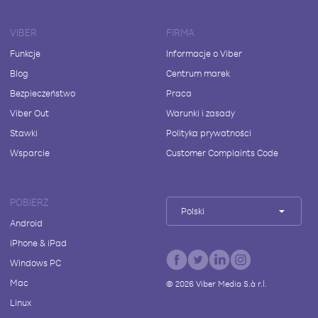
VIBER
FIRMA
Funkcje
Informacje o Viber
Blog
Centrum marek
Bezpieczeństwo
Praca
Viber Out
Warunki i zasady
Stawki
Polityka prywatności
Wsparcie
Customer Complaints Code
POBIERZ
Polski
Android
iPhone & iPad
Windows PC
Mac
©
2026
Viber Media S.à r.l.
Linux