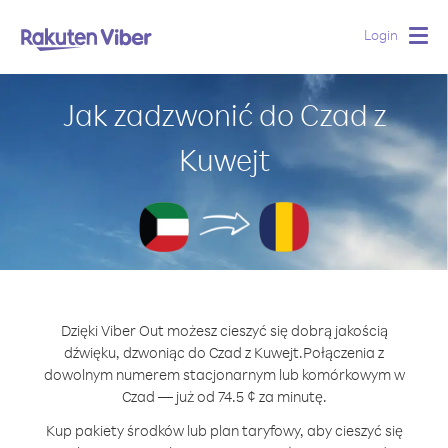
Login
Togg
navig
Jak zadzwonić do Czad z
Kuwejt
Dzięki Viber Out możesz cieszyć się dobrą jakością
dźwięku, dzwoniąc do Czad z Kuwejt.
Połączenia z
dowolnym numerem stacjonarnym lub komórkowym w
Czad — już od 74.5 ¢ za minutę.
Kup pakiety środków lub plan taryfowy, aby cieszyć się