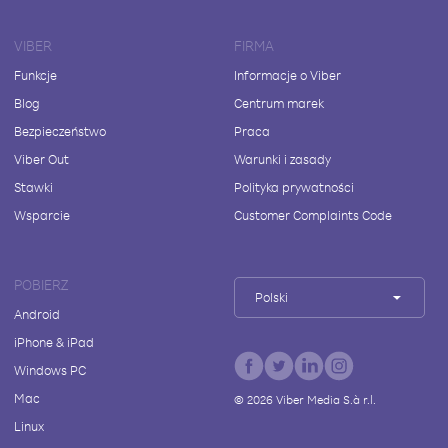
VIBER
FIRMA
Funkcje
Informacje o Viber
Blog
Centrum marek
Bezpieczeństwo
Praca
Viber Out
Warunki i zasady
Stawki
Polityka prywatności
Wsparcie
Customer Complaints Code
POBIERZ
Polski
Android
iPhone & iPad
Windows PC
Mac
©
2026
Viber Media S.à r.l.
Linux