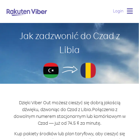
Login
Togg
navig
Jak zadzwonić do Czad z
Libia
Dzięki Viber Out możesz cieszyć się dobrą jakością
dźwięku, dzwoniąc do Czad z Libia.
Połączenia z
dowolnym numerem stacjonarnym lub komórkowym w
Czad — już od 74.5 ¢ za minutę.
Kup pakiety środków lub plan taryfowy, aby cieszyć się