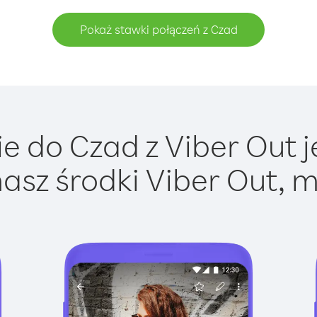
Pokaż stawki połączeń z Czad
 do Czad z Viber Out j
asz środki Viber Out, m