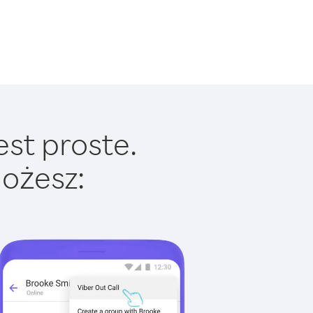
est proste.
ożesz: