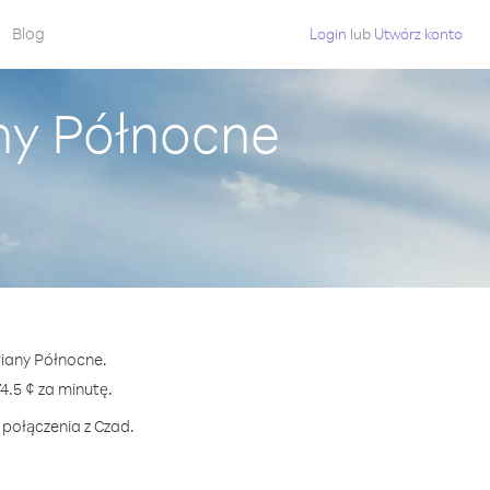
Blog
Login
lub
Utwórz konto
ny Północne
riany Północne.
.5 ¢ za minutę.
 połączenia z Czad.