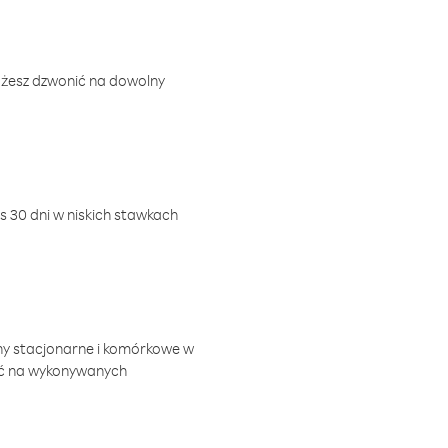
ożesz dzwonić na dowolny
 30 dni w niskich stawkach
ny stacjonarne i komórkowe w
ić na wykonywanych