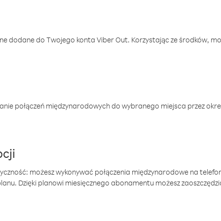
one dodane do Twojego konta Viber Out. Korzystając ze środków, m
anie połączeń międzynarodowych do wybranego miejsca przez okres
cji
tyczność: możesz wykonywać połączenia międzynarodowe na telefo
 planu. Dzięki planowi miesięcznego abonamentu możesz zaoszczędz