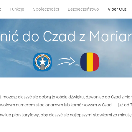
z
Funkcje
Społeczności
Bezpieczeństwo
Viber Out
nić do Czad z Maria
ut możesz cieszyć się dobrą jakością dźwięku, dzwoniąc do Czad z Ma
owolnym numerem stacjonarnym lub komórkowym w Czad — już od 74
w lub plan taryfowy, aby cieszyć się najlepszymi stawkami za minutę