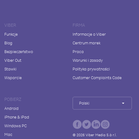
VIBER
FIRMA
Funkcje
Informacje o Viber
Blog
Centrum marek
Bezpieczeństwo
Praca
Viber Out
Warunki i zasady
Stawki
Polityka prywatności
Wsparcie
Customer Complaints Code
POBIERZ
Polski
Android
iPhone & iPad
Windows PC
Mac
©
2026
Viber Media S.à r.l.