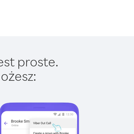
est proste.
ożesz: