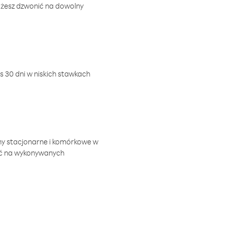
ożesz dzwonić na dowolny
 30 dni w niskich stawkach
ny stacjonarne i komórkowe w
ić na wykonywanych