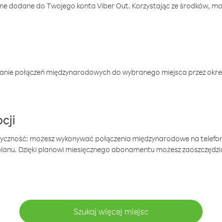
one dodane do Twojego konta Viber Out. Korzystając ze środków, m
anie połączeń międzynarodowych do wybranego miejsca przez okres
cji
tyczność: możesz wykonywać połączenia międzynarodowe na telefo
 planu. Dzięki planowi miesięcznego abonamentu możesz zaoszczędz
Szukaj więcej miejsc