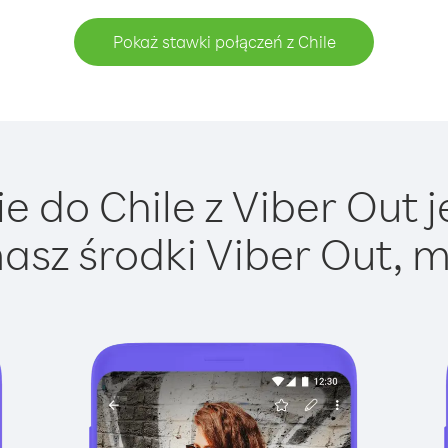
Pokaż stawki połączeń z Chile
 do Chile z Viber Out j
asz środki Viber Out, m