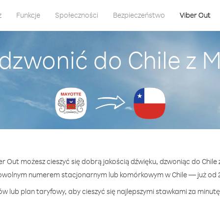
z
Funkcje
Społeczności
Bezpieczeństwo
Viber Out
dzwonić do Chile z 
ber Out możesz cieszyć się dobrą jakością dźwięku, dzwoniąc do Chile 
dowolnym numerem stacjonarnym lub komórkowym w Chile — już od 2.
w lub plan taryfowy, aby cieszyć się najlepszymi stawkami za minutę 