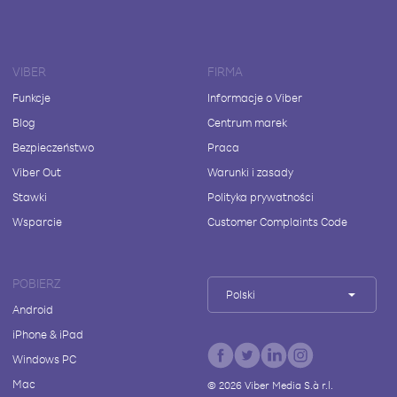
VIBER
FIRMA
Funkcje
Informacje o Viber
Blog
Centrum marek
Bezpieczeństwo
Praca
Viber Out
Warunki i zasady
Stawki
Polityka prywatności
Wsparcie
Customer Complaints Code
POBIERZ
Polski
Android
iPhone & iPad
Windows PC
Mac
©
2026
Viber Media S.à r.l.