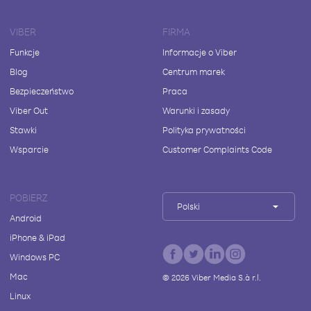
VIBER
FIRMA
Funkcje
Informacje o Viber
Blog
Centrum marek
Bezpieczeństwo
Praca
Viber Out
Warunki i zasady
Stawki
Polityka prywatności
Wsparcie
Customer Complaints Code
POBIERZ
Polski
Android
iPhone & iPad
Windows PC
Mac
©
2026
Viber Media S.à r.l.
Linux