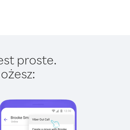
est proste.
ożesz: