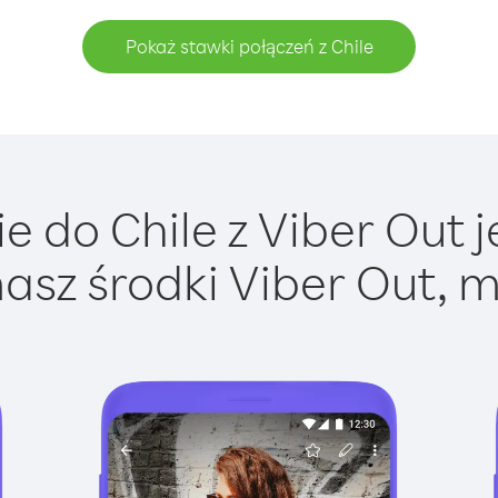
Pokaż stawki połączeń z Chile
 do Chile z Viber Out j
asz środki Viber Out, m