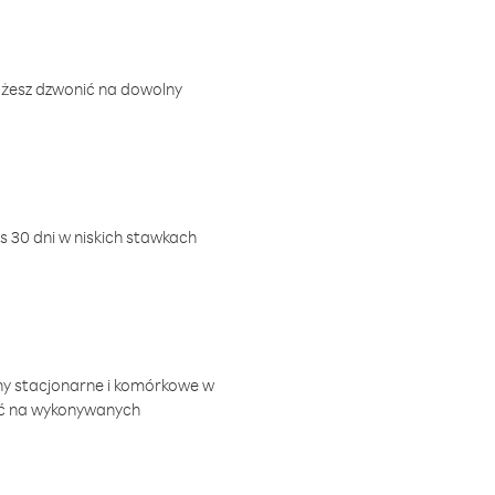
ożesz dzwonić na dowolny
 30 dni w niskich stawkach
ny stacjonarne i komórkowe w
ić na wykonywanych