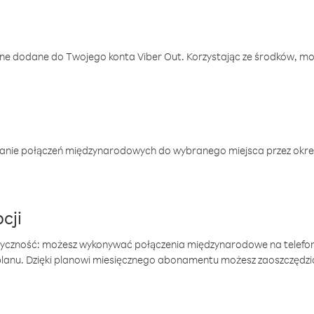
one dodane do Twojego konta Viber Out. Korzystając ze środków, m
anie połączeń międzynarodowych do wybranego miejsca przez okres
cji
tyczność: możesz wykonywać połączenia międzynarodowe na telefo
 planu. Dzięki planowi miesięcznego abonamentu możesz zaoszczędz