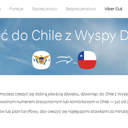
z
Funkcje
Społeczności
Bezpieczeństwo
Viber Out
ć do Chile z Wyspy 
 możesz cieszyć się dobrą jakością dźwięku, dzwoniąc do Chile z Wys
dowolnym numerem stacjonarnym lub komórkowym w Chile — już od 2.
w lub plan taryfowy, aby cieszyć się najlepszymi stawkami za minutę 