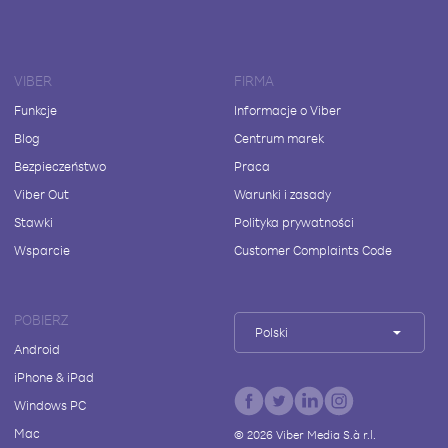
VIBER
FIRMA
Funkcje
Informacje o Viber
Blog
Centrum marek
Bezpieczeństwo
Praca
Viber Out
Warunki i zasady
Stawki
Polityka prywatności
Wsparcie
Customer Complaints Code
POBIERZ
Polski
Android
iPhone & iPad
Windows PC
Mac
©
2026
Viber Media S.à r.l.