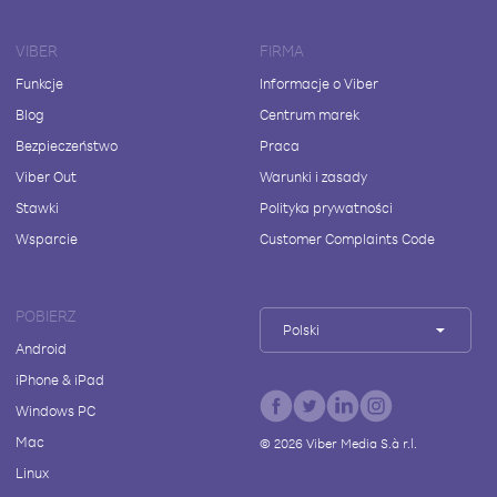
VIBER
FIRMA
Funkcje
Informacje o Viber
Blog
Centrum marek
Bezpieczeństwo
Praca
Viber Out
Warunki i zasady
Stawki
Polityka prywatności
Wsparcie
Customer Complaints Code
POBIERZ
Polski
Android
iPhone & iPad
Windows PC
Mac
©
2026
Viber Media S.à r.l.
Linux