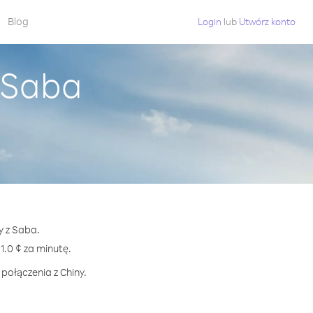
Blog
Login
lub
Utwórz konto
z Saba
y z Saba.
.0 ¢ za minutę.
połączenia z Chiny.