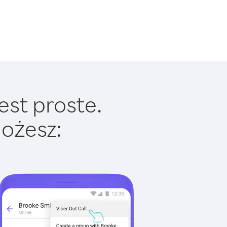
est proste.
ożesz: