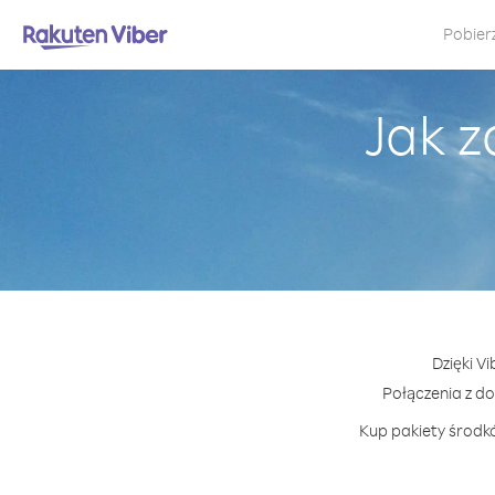
Pobier
Jak z
Dzięki V
Połączenia z d
Kup pakiety środkó