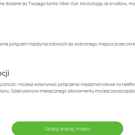
one dodane do Twojego konta Viber Out. Korzystając ze środków, m
anie połączeń międzynarodowych do wybranego miejsca przez okres
cji
tyczność: możesz wykonywać połączenia międzynarodowe na telefo
 planu. Dzięki planowi miesięcznego abonamentu możesz zaoszczędz
Szukaj więcej miejsc