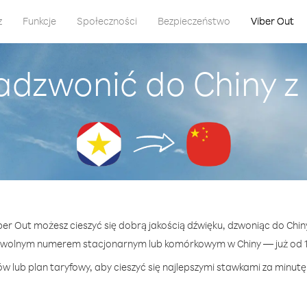
z
Funkcje
Społeczności
Bezpieczeństwo
Viber Out
adzwonić do Chiny 
iber Out możesz cieszyć się dobrą jakością dźwięku, dzwoniąc do Chin
owolnym numerem stacjonarnym lub komórkowym w Chiny — już od 11
w lub plan taryfowy, aby cieszyć się najlepszymi stawkami za minutę 