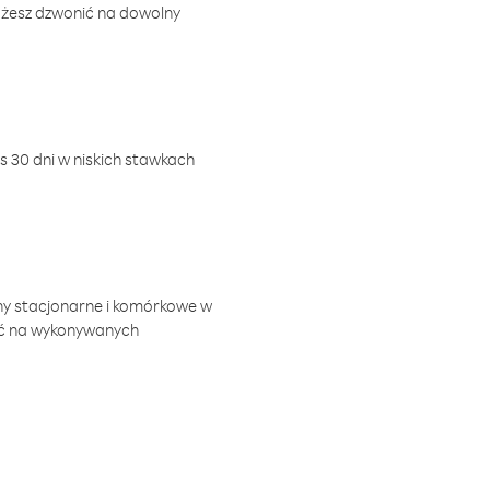
ożesz dzwonić na dowolny
 30 dni w niskich stawkach
ny stacjonarne i komórkowe w
ić na wykonywanych