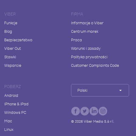
VIBER
FIRMA
Funkcje
Informacje o Viber
Blog
Centrum marek
Bezpieczeństwo
Praca
Viber Out
Warunki i zasady
Stawki
Polityka prywatności
Wsparcie
Customer Complaints Code
POBIERZ
Polski
Android
iPhone & iPad
Windows PC
Mac
©
2026
Viber Media S.à r.l.
Linux