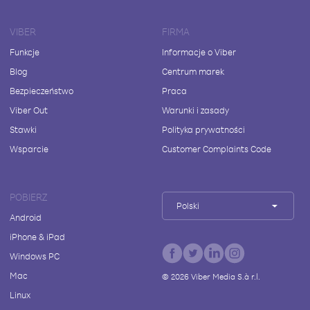
VIBER
FIRMA
Funkcje
Informacje o Viber
Blog
Centrum marek
Bezpieczeństwo
Praca
Viber Out
Warunki i zasady
Stawki
Polityka prywatności
Wsparcie
Customer Complaints Code
POBIERZ
Polski
Android
iPhone & iPad
Windows PC
Mac
©
2026
Viber Media S.à r.l.
Linux