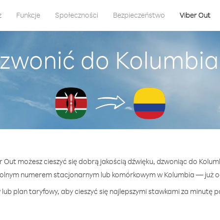
z
Funkcje
Społeczności
Bezpieczeństwo
Viber Out
zwonić do Kolumbia
er Out możesz cieszyć się dobrą jakością dźwięku, dzwoniąc do Kolumb
wolnym numerem stacjonarnym lub komórkowym w Kolumbia — już od 
lub plan taryfowy, aby cieszyć się najlepszymi stawkami za minutę p