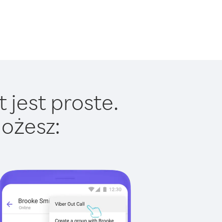
 jest proste.
ożesz: