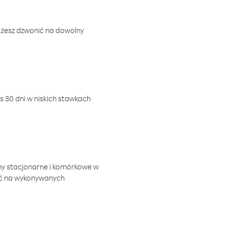
ożesz dzwonić na dowolny
 30 dni w niskich stawkach
ny stacjonarne i komórkowe w
ić na wykonywanych