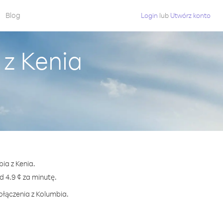
Blog
Login
lub
Utwórz konto
 z Kenia
ia z Kenia.
4.9 ¢ za minutę.
ołączenia z Kolumbia.