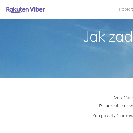
Pobier
Jak zad
Dzięki Vib
Połączenia z do
Kup pakiety środków 