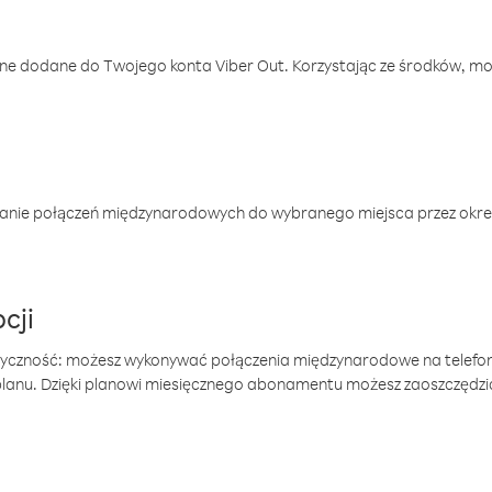
one dodane do Twojego konta Viber Out. Korzystając ze środków, m
anie połączeń międzynarodowych do wybranego miejsca przez okres
cji
tyczność: możesz wykonywać połączenia międzynarodowe na telefo
 planu. Dzięki planowi miesięcznego abonamentu możesz zaoszczędz