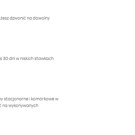
ożesz dzwonić na dowolny
 30 dni w niskich stawkach
ny stacjonarne i komórkowe w
ić na wykonywanych