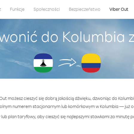
z
Funkcje
Społeczności
Bezpieczeństwo
Viber Out
wonić do Kolumbia 
r Out możesz cieszyć się dobrą jakością dźwięku, dzwoniąc do Kolumbi
wolnym numerem stacjonarnym lub komórkowym w Kolumbia — już od 
lub plan taryfowy, aby cieszyć się najlepszymi stawkami za minutę p