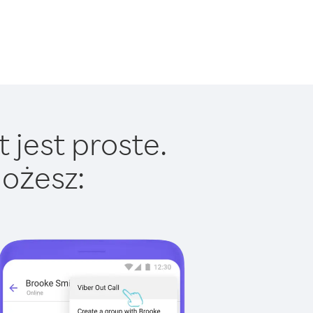
 jest proste.
ożesz: