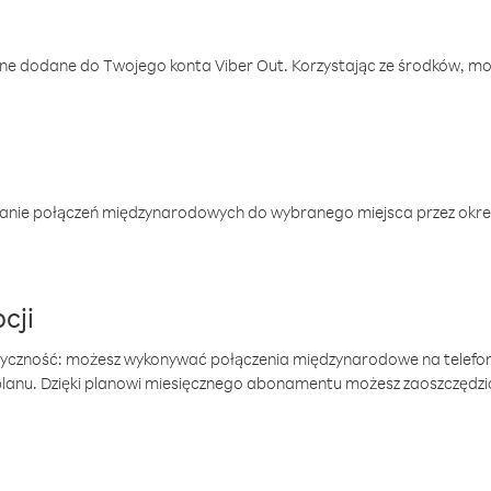
one dodane do Twojego konta Viber Out. Korzystając ze środków, m
anie połączeń międzynarodowych do wybranego miejsca przez okres
cji
tyczność: możesz wykonywać połączenia międzynarodowe na telefo
 planu. Dzięki planowi miesięcznego abonamentu możesz zaoszczędz