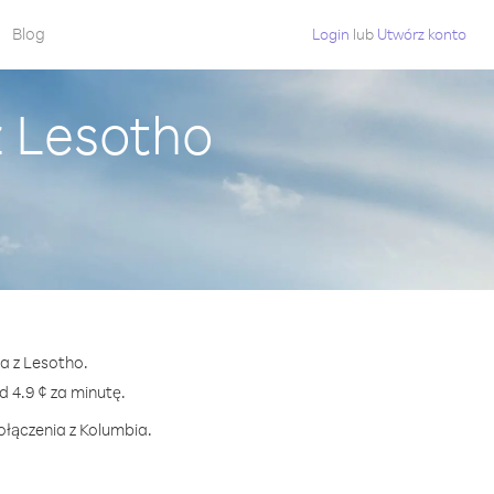
Blog
Login
lub
Utwórz konto
z Lesotho
a z Lesotho.
4.9 ¢ za minutę.
ołączenia z Kolumbia.