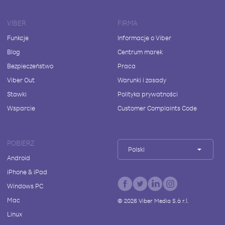
VIBER
FIRMA
Funkcje
Informacje o Viber
Blog
Centrum marek
Bezpieczeństwo
Praca
Viber Out
Warunki i zasady
Stawki
Polityka prywatności
Wsparcie
Customer Complaints Code
POBIERZ
Polski
Android
iPhone & iPad
Windows PC
Mac
©
2026
Viber Media S.à r.l.
Linux