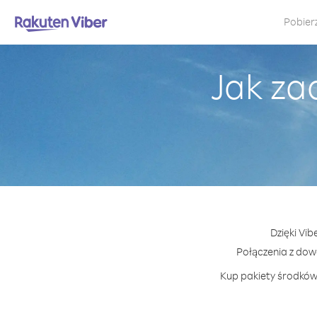
Pobier
Jak za
Dzięki Vib
Połączenia z do
Kup pakiety środków 