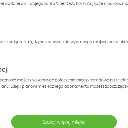
one dodane do Twojego konta Viber Out. Korzystając ze środków, m
anie połączeń międzynarodowych do wybranego miejsca przez okres
cji
tyczność: możesz wykonywać połączenia międzynarodowe na telefo
 planu. Dzięki planowi miesięcznego abonamentu możesz zaoszczędz
Szukaj więcej miejsc