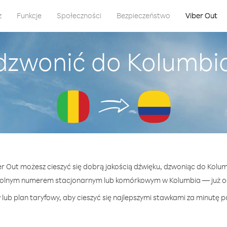
z
Funkcje
Społeczności
Bezpieczeństwo
Viber Out
dzwonić do Kolumbia
er Out możesz cieszyć się dobrą jakością dźwięku, dzwoniąc do Kolum
wolnym numerem stacjonarnym lub komórkowym w Kolumbia — już od 
lub plan taryfowy, aby cieszyć się najlepszymi stawkami za minutę p