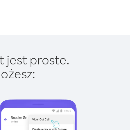
 jest proste.
ożesz: