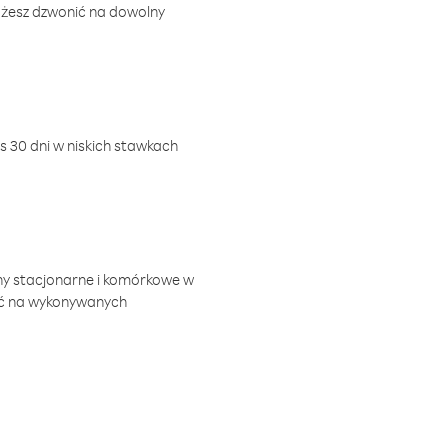
ożesz dzwonić na dowolny
 30 dni w niskich stawkach
ny stacjonarne i komórkowe w
ić na wykonywanych