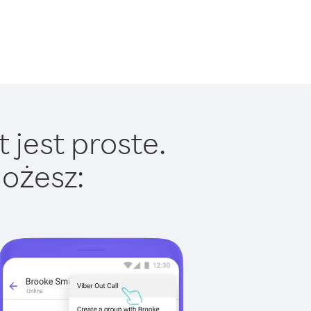
 jest proste.
ożesz: