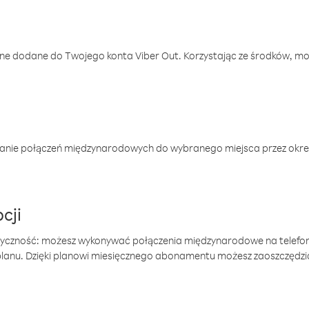
one dodane do Twojego konta Viber Out. Korzystając ze środków, m
anie połączeń międzynarodowych do wybranego miejsca przez okres
cji
tyczność: możesz wykonywać połączenia międzynarodowe na telefo
 planu. Dzięki planowi miesięcznego abonamentu możesz zaoszczędz