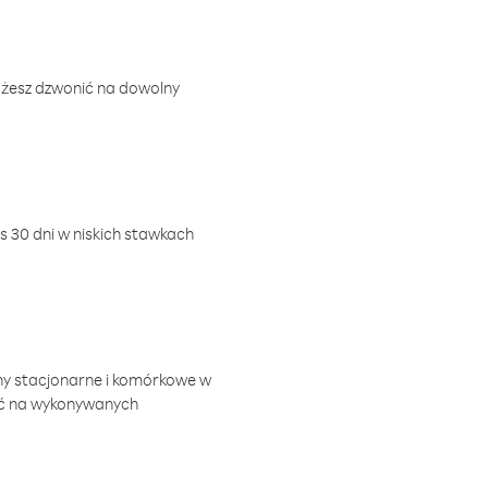
ożesz dzwonić na dowolny
 30 dni w niskich stawkach
ny stacjonarne i komórkowe w
ić na wykonywanych