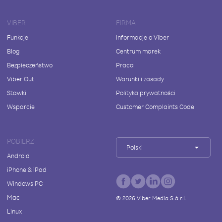
VIBER
FIRMA
Funkcje
Informacje o Viber
Blog
Centrum marek
Bezpieczeństwo
Praca
Viber Out
Warunki i zasady
Stawki
Polityka prywatności
Wsparcie
Customer Complaints Code
POBIERZ
Polski
Android
iPhone & iPad
Windows PC
Mac
©
2026
Viber Media S.à r.l.
Linux