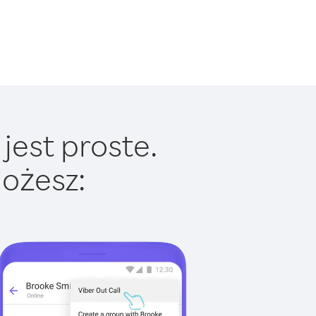
jest proste.
ożesz: