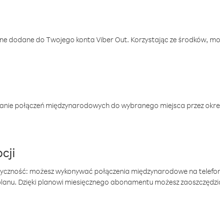
one dodane do Twojego konta Viber Out. Korzystając ze środków, m
anie połączeń międzynarodowych do wybranego miejsca przez okres
cji
tyczność: możesz wykonywać połączenia międzynarodowe na telefo
 planu. Dzięki planowi miesięcznego abonamentu możesz zaoszczędz