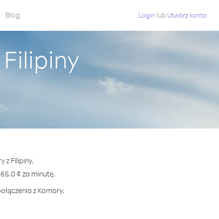
Blog
Login
lub
Utwórz konto
Filipiny
z Filipiny.
5.0 ¢ za minutę.
połączenia z Komory.