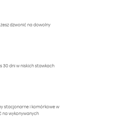
ożesz dzwonić na dowolny
 30 dni w niskich stawkach
ny stacjonarne i komórkowe w
ić na wykonywanych