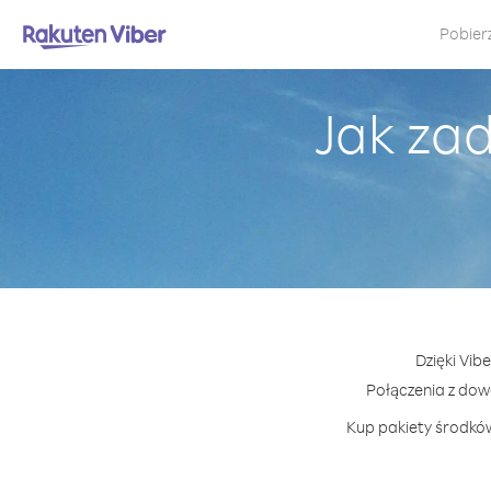
Pobier
Jak zad
Dzięki Vib
Połączenia z do
Kup pakiety środków