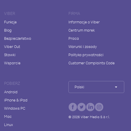
VIBER
FIRMA
Funkcje
Informacje o Viber
Blog
Centrum marek
Bezpieczeństwo
Praca
Viber Out
Warunki i zasady
Stawki
Polityka prywatności
Wsparcie
Customer Complaints Code
POBIERZ
Polski
Android
iPhone & iPad
Windows PC
Mac
©
2026
Viber Media S.à r.l.
Linux