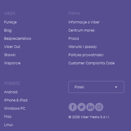
VIBER
FIRMA
Funkcje
Informacje o Viber
Blog
Centrum marek
Bezpieczeństwo
Praca
Viber Out
Warunki i zasady
Stawki
Polityka prywatności
Wsparcie
Customer Complaints Code
POBIERZ
Polski
Android
iPhone & iPad
Windows PC
Mac
©
2026
Viber Media S.à r.l.
Linux