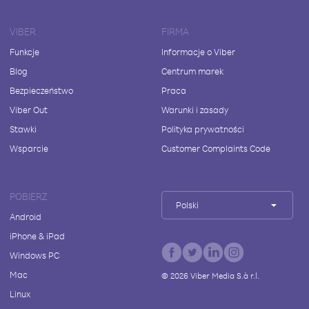
VIBER
FIRMA
Funkcje
Informacje o Viber
Blog
Centrum marek
Bezpieczeństwo
Praca
Viber Out
Warunki i zasady
Stawki
Polityka prywatności
Wsparcie
Customer Complaints Code
POBIERZ
Polski
Android
iPhone & iPad
Windows PC
Mac
©
2026
Viber Media S.à r.l.
Linux