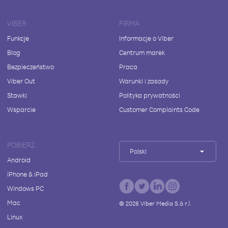
VIBER
FIRMA
Funkcje
Informacje o Viber
Blog
Centrum marek
Bezpieczeństwo
Praca
Viber Out
Warunki i zasady
Stawki
Polityka prywatności
Wsparcie
Customer Complaints Code
POBIERZ
Polski
Android
iPhone & iPad
Windows PC
Mac
©
2026
Viber Media S.à r.l.
Linux