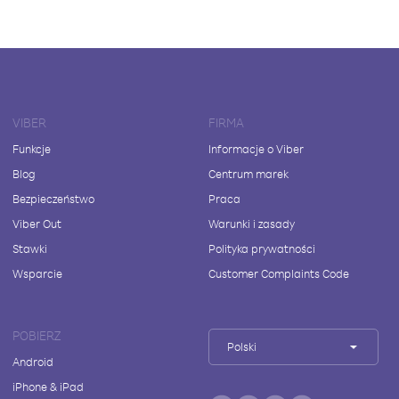
VIBER
FIRMA
Funkcje
Informacje o Viber
Blog
Centrum marek
Bezpieczeństwo
Praca
Viber Out
Warunki i zasady
Stawki
Polityka prywatności
Wsparcie
Customer Complaints Code
POBIERZ
Polski
Android
iPhone & iPad