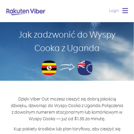
Login
Togg
navig
Jak zadzwonić do Wyspy
Cooka z Uganda
Dzięki Viber Out możesz cieszyć się dobrą jakością
dźwięku, dzwoniąc do Wyspy Cooka z Uganda.
Połączenia
z dowolnym numerem stacjonarnym lub komórkowym w
Wyspy Cooka — już od $1.35 za minutę.
Kup pakiety środków lub plan taryfowy, aby cieszyć się