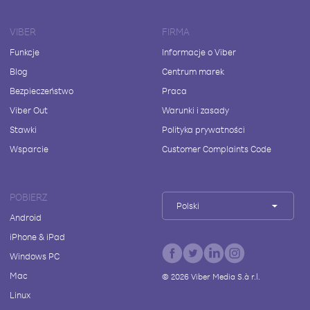
VIBER
FIRMA
Funkcje
Informacje o Viber
Blog
Centrum marek
Bezpieczeństwo
Praca
Viber Out
Warunki i zasady
Stawki
Polityka prywatności
Wsparcie
Customer Complaints Code
POBIERZ
Polski
Android
iPhone & iPad
Windows PC
Mac
©
2026
Viber Media S.à r.l.
Linux