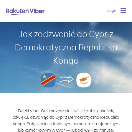
Login
Togg
navig
Jak zadzwonić do Cypr z
Demokratyczna Republika
Konga
Dzięki Viber Out możesz cieszyć się dobrą jakością
dźwięku, dzwoniąc do Cypr z Demokratyczna Republika
Konga.
Połączenia z dowolnym numerem stacjonarnym
lub komórkowym w Cypr — już od 4.9 ¢ za minutę.