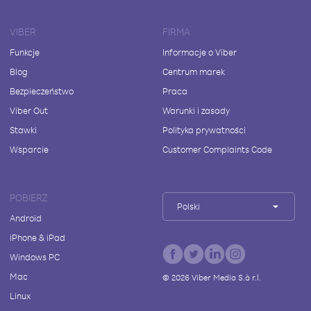
VIBER
FIRMA
Funkcje
Informacje o Viber
Blog
Centrum marek
Bezpieczeństwo
Praca
Viber Out
Warunki i zasady
Stawki
Polityka prywatności
Wsparcie
Customer Complaints Code
POBIERZ
Polski
Android
iPhone & iPad
Windows PC
Mac
©
2026
Viber Media S.à r.l.
Linux