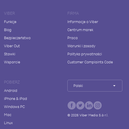
VIBER
FIRMA
Funkcje
Informacje o Viber
Blog
Centrum marek
Bezpieczeństwo
Praca
Viber Out
Warunki i zasady
Stawki
Polityka prywatności
Wsparcie
Customer Complaints Code
POBIERZ
Polski
Android
iPhone & iPad
Windows PC
Mac
©
2026
Viber Media S.à r.l.
Linux