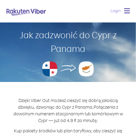
Login
Togg
navig
Jak zadzwonić do Cypr z
Panama
Dzięki Viber Out możesz cieszyć się dobrą jakością
dźwięku, dzwoniąc do Cypr z Panama.
Połączenia z
dowolnym numerem stacjonarnym lub komórkowym w
Cypr — już od 4.9 ¢ za minutę.
Kup pakiety środków lub plan taryfowy, aby cieszyć się