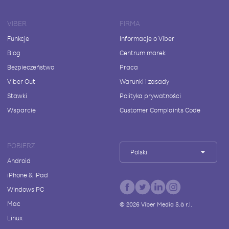
VIBER
FIRMA
Funkcje
Informacje o Viber
Blog
Centrum marek
Bezpieczeństwo
Praca
Viber Out
Warunki i zasady
Stawki
Polityka prywatności
Wsparcie
Customer Complaints Code
POBIERZ
Polski
Android
iPhone & iPad
Windows PC
Mac
©
2026
Viber Media S.à r.l.
Linux