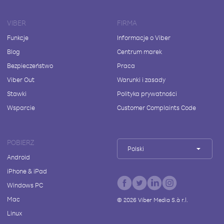
VIBER
FIRMA
Funkcje
Informacje o Viber
Blog
Centrum marek
Bezpieczeństwo
Praca
Viber Out
Warunki i zasady
Stawki
Polityka prywatności
Wsparcie
Customer Complaints Code
POBIERZ
Polski
Android
iPhone & iPad
Windows PC
Mac
©
2026
Viber Media S.à r.l.
Linux