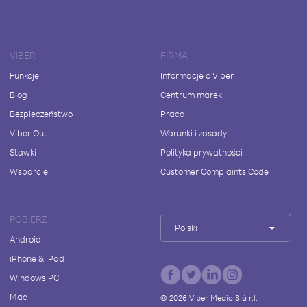
VIBER
FIRMA
Funkcje
Informacje o Viber
Blog
Centrum marek
Bezpieczeństwo
Praca
Viber Out
Warunki i zasady
Stawki
Polityka prywatności
Wsparcie
Customer Complaints Code
POBIERZ
Polski
Android
iPhone & iPad
Windows PC
Mac
©
2026
Viber Media S.à r.l.