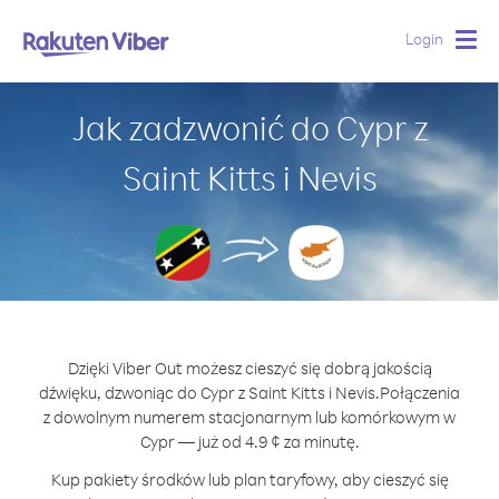
Login
Togg
navig
Jak zadzwonić do Cypr z
Saint Kitts i Nevis
Dzięki Viber Out możesz cieszyć się dobrą jakością
dźwięku, dzwoniąc do Cypr z Saint Kitts i Nevis.
Połączenia
z dowolnym numerem stacjonarnym lub komórkowym w
Cypr — już od 4.9 ¢ za minutę.
Kup pakiety środków lub plan taryfowy, aby cieszyć się