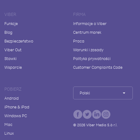
VIBER
FIRMA
Funkcje
Informacje o Viber
Blog
Centrum marek
Bezpieczeństwo
Praca
Viber Out
Warunki i zasady
Stawki
Polityka prywatności
Wsparcie
Customer Complaints Code
POBIERZ
Polski
Android
iPhone & iPad
Windows PC
Mac
©
2026
Viber Media S.à r.l.
Linux