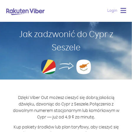
Login
Togg
navig
Jak zadzwonić do Cypr z
Seszele
Dzięki Viber Out możesz cieszyć się dobrą jakością
dźwięku, dzwoniąc do Cypr z Seszele.
Połączenia z
dowolnym numerem stacjonarnym lub komórkowym w
Cypr — już od 4.9 ¢ za minutę.
Kup pakiety środków lub plan taryfowy, aby cieszyć się