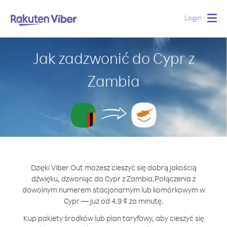
Login
Togg
navig
Jak zadzwonić do Cypr z
Zambia
Dzięki Viber Out możesz cieszyć się dobrą jakością
dźwięku, dzwoniąc do Cypr z Zambia.
Połączenia z
dowolnym numerem stacjonarnym lub komórkowym w
Cypr — już od 4.9 ¢ za minutę.
Kup pakiety środków lub plan taryfowy, aby cieszyć się