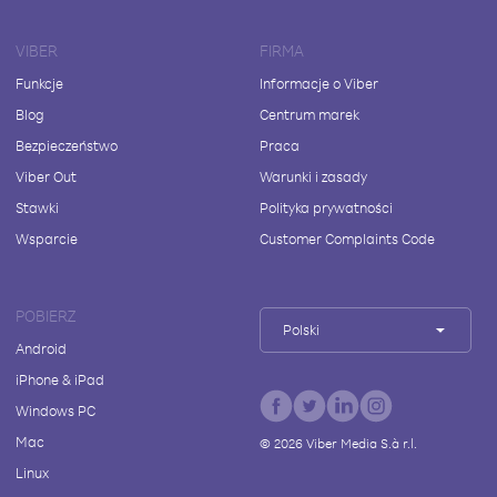
VIBER
FIRMA
Funkcje
Informacje o Viber
Blog
Centrum marek
Bezpieczeństwo
Praca
Viber Out
Warunki i zasady
Stawki
Polityka prywatności
Wsparcie
Customer Complaints Code
POBIERZ
Polski
Android
iPhone & iPad
Windows PC
Mac
©
2026
Viber Media S.à r.l.
Linux