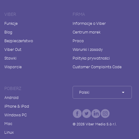
VIBER
FIRMA
Funkcje
Informacje o Viber
Blog
Centrum marek
Bezpieczeństwo
Praca
Viber Out
Warunki i zasady
Stawki
Polityka prywatności
Wsparcie
Customer Complaints Code
POBIERZ
Polski
Android
iPhone & iPad
Windows PC
Mac
©
2026
Viber Media S.à r.l.
Linux