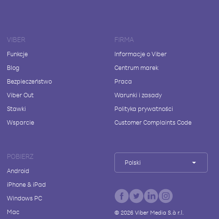
VIBER
FIRMA
Funkcje
Informacje o Viber
Blog
Centrum marek
Bezpieczeństwo
Praca
Viber Out
Warunki i zasady
Stawki
Polityka prywatności
Wsparcie
Customer Complaints Code
POBIERZ
Polski
Android
iPhone & iPad
Windows PC
Mac
©
2026
Viber Media S.à r.l.