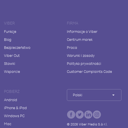
VIBER
FIRMA
Funkcje
Informacje o Viber
Blog
Centrum marek
Bezpieczeństwo
Praca
Viber Out
Warunki i zasady
Stawki
Polityka prywatności
Wsparcie
Customer Complaints Code
POBIERZ
Polski
Android
iPhone & iPad
Windows PC
Mac
©
2026
Viber Media S.à r.l.