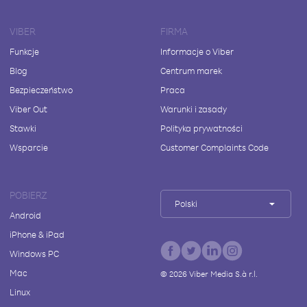
VIBER
FIRMA
Funkcje
Informacje o Viber
Blog
Centrum marek
Bezpieczeństwo
Praca
Viber Out
Warunki i zasady
Stawki
Polityka prywatności
Wsparcie
Customer Complaints Code
POBIERZ
Polski
Android
iPhone & iPad
Windows PC
Mac
©
2026
Viber Media S.à r.l.
Linux