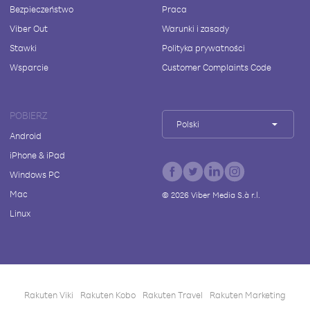
Bezpieczeństwo
Praca
Viber Out
Warunki i zasady
Stawki
Polityka prywatności
Wsparcie
Customer Complaints Code
POBIERZ
Polski
Android
iPhone & iPad
Windows PC
Mac
©
2026
Viber Media S.à r.l.
Linux
Rakuten Viki
Rakuten Kobo
Rakuten Travel
Rakuten Marketing