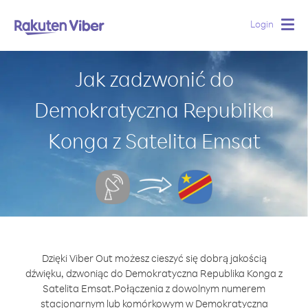
Login
Togg
navig
Jak zadzwonić do
Demokratyczna Republika
Konga z Satelita Emsat
Dzięki Viber Out możesz cieszyć się dobrą jakością
dźwięku, dzwoniąc do Demokratyczna Republika Konga z
Satelita Emsat.
Połączenia z dowolnym numerem
stacjonarnym lub komórkowym w Demokratyczna