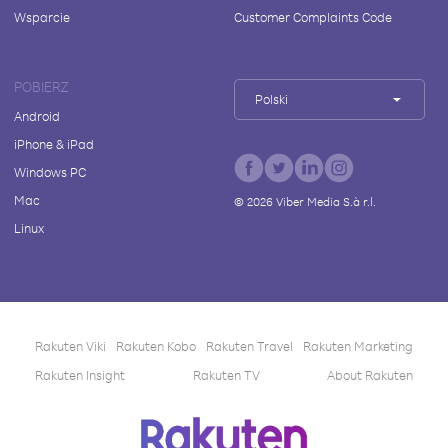
Wsparcie
Customer Complaints Code
POBIERZ
Polski
Android
iPhone & iPad
Windows PC
Mac
©
2026
Viber Media S.à r.l.
Linux
Rakuten Viki
Rakuten Kobo
Rakuten Travel
Rakuten Marketing
Rakuten Insight
Rakuten TV
About Rakuten