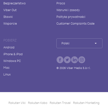
Bezpieczeństwo
Praca
Viber Out
Warunki i zasady
Stawki
Polityka prywatności
Wsparcie
Customer Complaints Code
POBIERZ
Polski
Android
iPhone & iPad
Windows PC
Mac
©
2026
Viber Media S.à r.l.
Linux
Rakuten Viki
Rakuten Kobo
Rakuten Travel
Rakuten Marketing