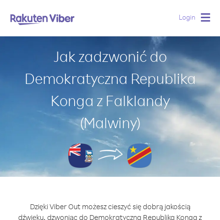
Login
Togg
navig
Jak zadzwonić do
Demokratyczna Republika
Konga z Falklandy
(Malwiny)
Dzięki Viber Out możesz cieszyć się dobrą jakością
dźwięku, dzwoniąc do Demokratyczna Republika Konga z