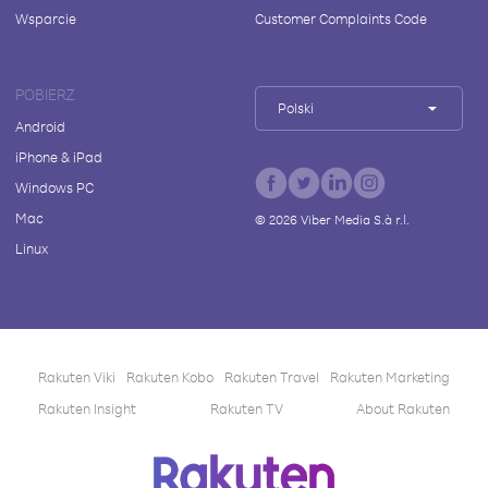
Wsparcie
Customer Complaints Code
POBIERZ
Polski
Android
iPhone & iPad
Windows PC
Mac
©
2026
Viber Media S.à r.l.
Linux
Rakuten Viki
Rakuten Kobo
Rakuten Travel
Rakuten Marketing
Rakuten Insight
Rakuten TV
About Rakuten