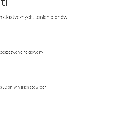
ti
ch elastycznych, tanich planów
ożesz dzwonić na dowolny
 30 dni w niskich stawkach