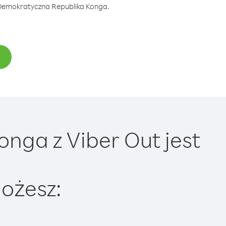
z Demokratyczna Republika Konga.
nga z Viber Out jest
ożesz: