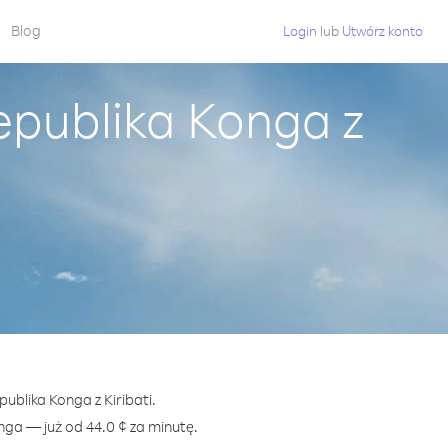
Blog
Login
lub
Utwórz konto
publika Konga z
ublika Konga z Kiribati.
a — już od 44.0 ¢ za minutę.