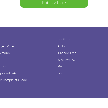
Pobierz teraz
POBIERZ
cje o Viber
Android
m marek
iPhone & iPad
Windows PC
 i zasady
Mac
a prywatności
Linux
r Complaints Code