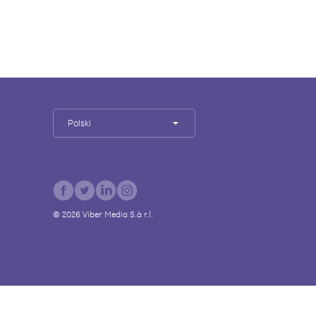
Polski
©
2026
Viber Media S.à r.l.