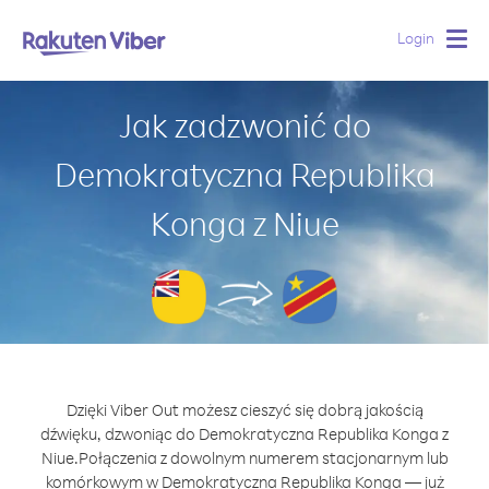
Login
Togg
navig
Jak zadzwonić do
Demokratyczna Republika
Konga z Niue
Dzięki Viber Out możesz cieszyć się dobrą jakością
dźwięku, dzwoniąc do Demokratyczna Republika Konga z
Niue.
Połączenia z dowolnym numerem stacjonarnym lub
komórkowym w Demokratyczna Republika Konga — już