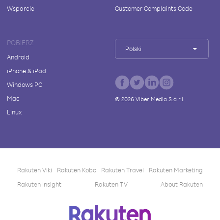
Wsparcie
Customer Complaints Code
POBIERZ
Polski
Android
iPhone & iPad
Windows PC
Mac
©
2026
Viber Media S.à r.l.
Linux
Rakuten Viki
Rakuten Kobo
Rakuten Travel
Rakuten Marketing
Rakuten Insight
Rakuten TV
About Rakuten