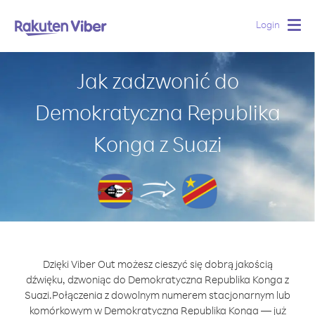
Login
Togg
navig
Jak zadzwonić do
Demokratyczna Republika
Konga z Suazi
Dzięki Viber Out możesz cieszyć się dobrą jakością
dźwięku, dzwoniąc do Demokratyczna Republika Konga z
Suazi.
Połączenia z dowolnym numerem stacjonarnym lub
komórkowym w Demokratyczna Republika Konga — już