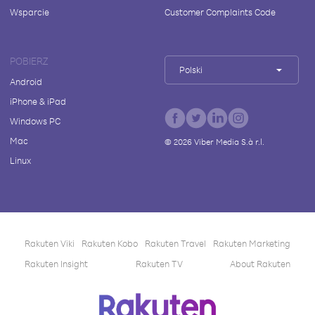
Wsparcie
Customer Complaints Code
POBIERZ
Polski
Android
iPhone & iPad
Windows PC
Mac
©
2026
Viber Media S.à r.l.
Linux
Rakuten Viki
Rakuten Kobo
Rakuten Travel
Rakuten Marketing
Rakuten Insight
Rakuten TV
About Rakuten