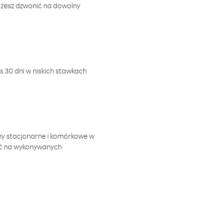
ożesz dzwonić na dowolny
 30 dni w niskich stawkach
ny stacjonarne i komórkowe w
ić na wykonywanych