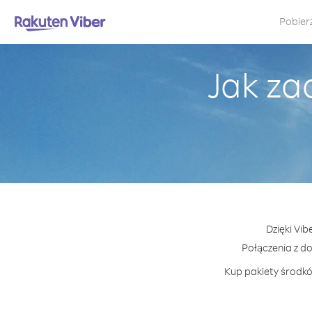
Pobier
Jak za
Dzięki Vib
Połączenia z d
Kup pakiety środkó