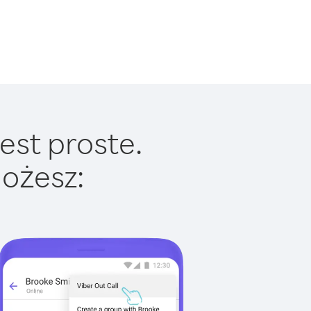
est proste.
ożesz: