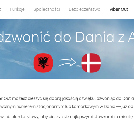
z
Funkcje
Społeczności
Bezpieczeństwo
Viber Out
dzwonić do Dania z 
er Out możesz cieszyć się dobrą jakością dźwięku, dzwoniąc do Dania
owolnym numerem stacjonarnym lub komórkowym w Dania — już od 1
w lub plan taryfowy, aby cieszyć się najlepszymi stawkami za minutę 