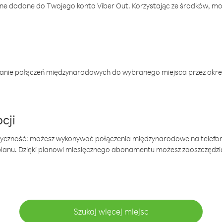
one dodane do Twojego konta Viber Out. Korzystając ze środków, m
anie połączeń międzynarodowych do wybranego miejsca przez okres
cji
tyczność: możesz wykonywać połączenia międzynarodowe na telefo
 planu. Dzięki planowi miesięcznego abonamentu możesz zaoszczędz
Szukaj więcej miejsc