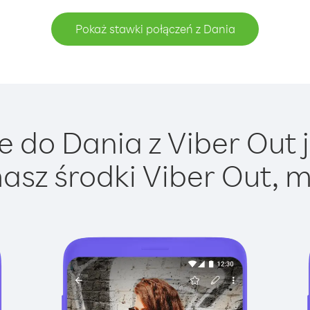
Pokaż stawki połączeń z Dania
 do Dania z Viber Out j
asz środki Viber Out, m