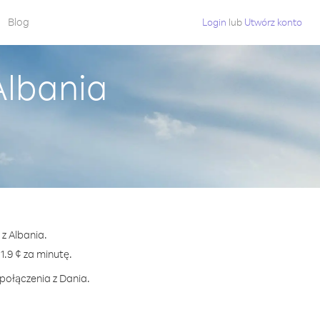
Blog
Login
lub
Utwórz konto
Albania
 z Albania.
.9 ¢ za minutę.
połączenia z Dania.