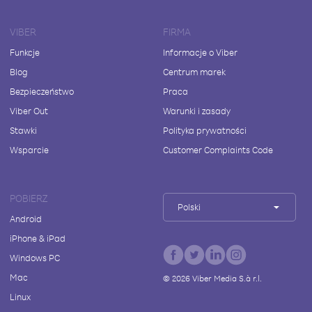
VIBER
FIRMA
Funkcje
Informacje o Viber
Blog
Centrum marek
Bezpieczeństwo
Praca
Viber Out
Warunki i zasady
Stawki
Polityka prywatności
Wsparcie
Customer Complaints Code
POBIERZ
Polski
Android
iPhone & iPad
Windows PC
Mac
©
2026
Viber Media S.à r.l.
Linux