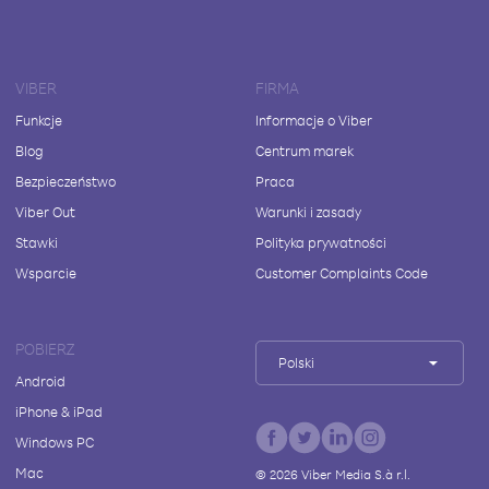
VIBER
FIRMA
Funkcje
Informacje o Viber
Blog
Centrum marek
Bezpieczeństwo
Praca
Viber Out
Warunki i zasady
Stawki
Polityka prywatności
Wsparcie
Customer Complaints Code
POBIERZ
Polski
Android
iPhone & iPad
Windows PC
Mac
©
2026
Viber Media S.à r.l.